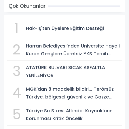
Çok Okunanlar
1
Hak-İş'ten Üyelere Eğitim Desteği
2
Harran Belediyesi’nden Üniversite Hayali
Kuran Gençlere Ücretsiz YKS Tercih
Danışmanlığı
3
ATATÜRK BULVARI SICAK ASFALTLA
YENİLENİYOR
4
MGK'dan 8 maddelik bildiri... Terörsüz
Türkiye, bölgesel güvenlik ve Gazze
mesajı
5
Türkiye Su Stresi Altında: Kaynakların
Korunması Kritik Öncelik