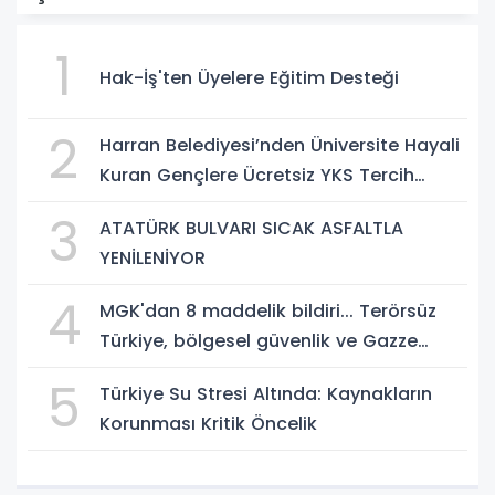
1
Hak-İş'ten Üyelere Eğitim Desteği
2
Harran Belediyesi’nden Üniversite Hayali
Kuran Gençlere Ücretsiz YKS Tercih
Danışmanlığı
3
ATATÜRK BULVARI SICAK ASFALTLA
YENİLENİYOR
4
MGK'dan 8 maddelik bildiri... Terörsüz
Türkiye, bölgesel güvenlik ve Gazze
mesajı
5
Türkiye Su Stresi Altında: Kaynakların
Korunması Kritik Öncelik