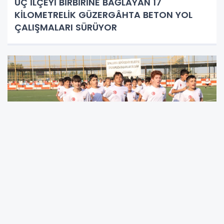
ÜÇ İLÇEYİ BİRBİRİNE BAĞLAYAN 17
KİLOMETRELİK GÜZERGÂHTA BETON YOL
ÇALIŞMALARI SÜRÜYOR
ŞANLIURFA BÜYÜKŞEHİR BELEDİYESİ
BİNLERCE ÇOCUĞU FUTBOLLA
BULUŞTURUYOR