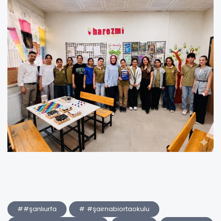
##şanlıurfa
# #şairnabiortaokulu