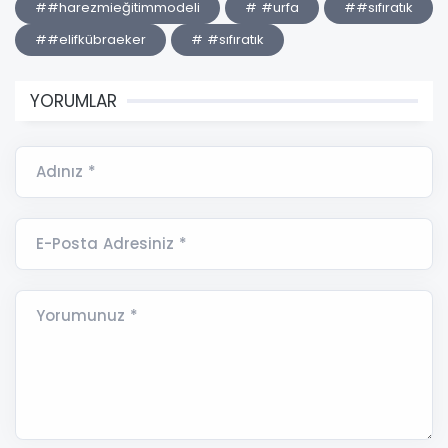
##harezmieğitimmodeli
# #urfa
##sıfıratık
##elifkübraeker
# #sıfıratık
YORUMLAR
Adınız *
E-Posta Adresiniz *
Yorumunuz *