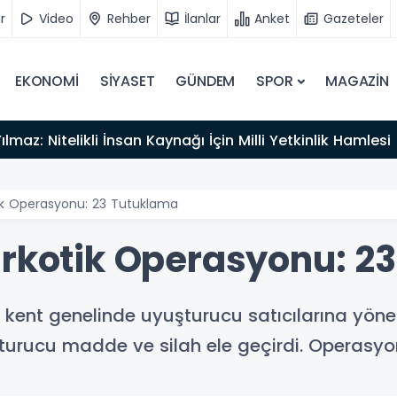
r
Video
Rehber
İlanlar
Anket
Gazeteler
EKONOMİ
SİYASET
GÜNDEM
SPOR
MAGAZİN
lmaz: Nitelikli İnsan Kaynağı İçin Milli Yetkinlik Hamlesi
tik Operasyonu: 23 Tutuklama
arkotik Operasyonu: 2
, kent genelinde uyuşturucu satıcılarına yöne
rucu madde ve silah ele geçirdi. Operasyon