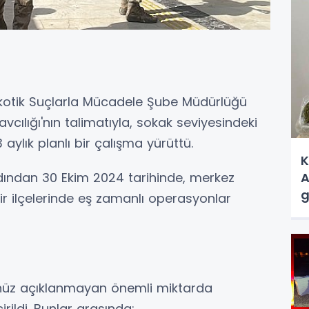
rkotik Suçlarla Mücadele Şube Müdürlüğü
vcılığı'nın talimatıyla, sokak seviyesindeki
 aylık planlı bir çalışma yürüttü.
K
 ardından 30 Ekim 2024 tarihinde, merkez
A
g
ehir ilçelerinde eş zamanlı operasyonlar
nüz açıklanmayan önemli miktarda
ildi. Bunlar arasında: