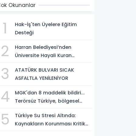
ok Okunanlar
1
Hak-İş'ten Üyelere Eğitim
Desteği
2
Harran Belediyesi’nden
Üniversite Hayali Kuran
Gençlere Ücretsiz YKS Tercih
3
ATATÜRK BULVARI SICAK
Danışmanlığı
ASFALTLA YENİLENİYOR
4
MGK'dan 8 maddelik bildiri...
Terörsüz Türkiye, bölgesel
güvenlik ve Gazze mesajı
5
Türkiye Su Stresi Altında:
Kaynakların Korunması Kritik
Öncelik