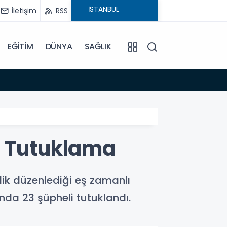
İletişim
RSS
EĞİTİM
DÜNYA
SAĞLIK
19:03
Türkiy
3 Tutuklama
lik düzenlediği eş zamanlı
da 23 şüpheli tutuklandı.