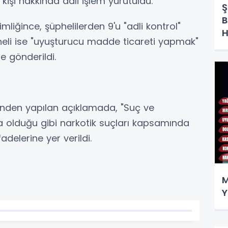
işi hakkında adli işlem yürütüldü.
Ş
B
imliğince, şüphelilerden 9'u "adli kontrol"
H
üpheli ise "uyuşturucu madde ticareti yapmak"
 gönderildi.
ü'nden yapılan açıklamada, "Suç ve
 olduğu gibi narkotik suçları kapsamında
adelerine yer verildi.
M
Y