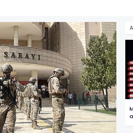
A
M
a