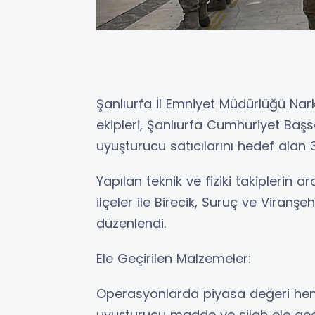
Şanlıurfa İl Emniyet Müdürlüğü Na
ekipleri, Şanlıurfa Cumhuriyet Başsa
uyuşturucu satıcılarını hedef alan 3
Yapılan teknik ve fiziki takiplerin
ilçeler ile Birecik, Suruç ve Viranş
düzenlendi.
Ele Geçirilen Malzemeler:
Operasyonlarda piyasa değeri he
uyuşturucu madde ve silah ele geçir