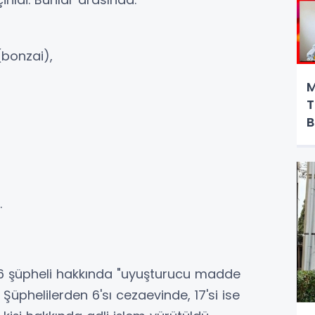
(bonzai),
M
T
B
.
 şüpheli hakkında "uyuşturucu madde
Şüphelilerden 6'sı cezaevinde, 17'si ise