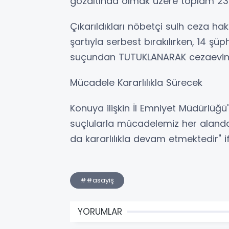
gözaltında olmak üzere toplam 23 k
Çıkarıldıkları nöbetçi sulh ceza hak
şartıyla serbest bırakılırken, 14 ş
suçundan TUTUKLANARAK cezaevine
Mücadele Kararlılıkla Sürecek
Konuya ilişkin İl Emniyet Müdürlüğ
suçlularla mücadelemiz her alanda
da kararlılıkla devam etmektedir" if
##asayiş
YORUMLAR