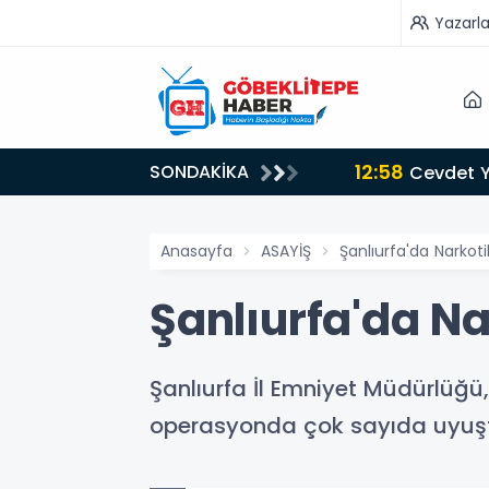
Yazarla
12:58
SONDAKİKA
Cevdet Yı
Anasayfa
ASAYİŞ
Şanlıurfa'da Narko
Şanlıurfa'da N
Şanlıurfa İl Emniyet Müdürlüğü
operasyonda çok sayıda uyuştu