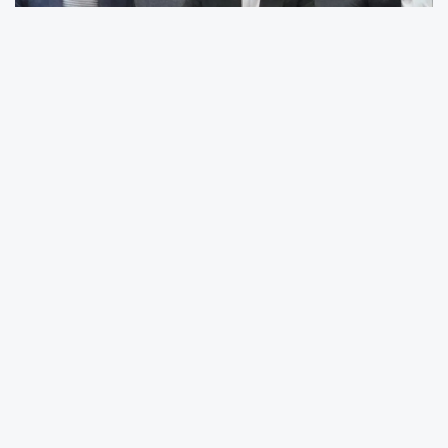
Mardin Aile ve Sosyal Hizmetler İl Müdürlüğü
konferans salonunda düzenlenen törenle,
"Hayatın Tuzu Biberi" projesinin protokolü
imzalandı. İmza törenine; İl Müdürü Murat
Karaaslan, Mardin Artuklu Üniversitesi (MAÜ)
Turizm Fakültesi Dekanı Prof. Dr. Lokman
Toprak ve Özeller Firması Yönetim Kurulu
Başkanı Yusuf Özel katıldı.