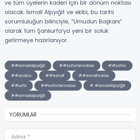
ve tüm üyelerin kaderi için bir dönüm noktası
olacak. İsmail Alpyığit ve ekibi, bu tarihi
sorumluluğun bilinciyle, “Umudun Başkanı”
olarak tüm Şanlıurfa’ya yeni bir soluk
getirmeye hazırlanıyor.
##ismailalpyiğit
##soforlerodası
##sofor
##araba
##esnaf
##esnafodası
##urfa
##soforlerodası
# #ismailAlpyiğit
##ismailalpyiğit
YORUMLAR
Adınız *