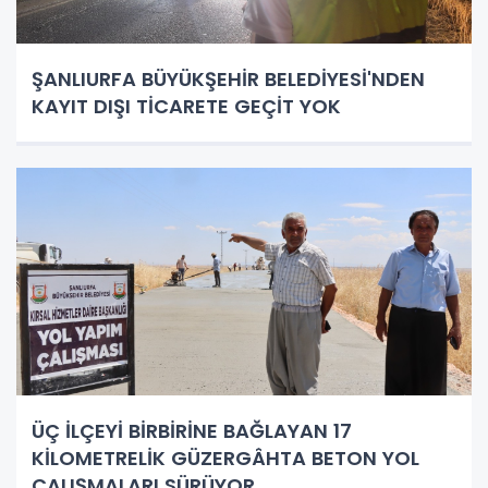
ŞANLIURFA BÜYÜKŞEHİR BELEDİYESİ'NDEN
KAYIT DIŞI TİCARETE GEÇİT YOK
ÜÇ İLÇEYİ BİRBİRİNE BAĞLAYAN 17
KİLOMETRELİK GÜZERGÂHTA BETON YOL
ÇALIŞMALARI SÜRÜYOR