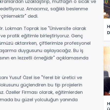
 ekranlardan uzaklaştırıp, mutfağın o sıcak ve
edefliyoruz. Amacımız, sağlıklı beslenme
rçinlemektir" dedi.
H
Dr. Lokman Toprak ise "Üniversite olarak
D
 ve pratik eğitimle birleştiriyoruz. Genç
müzü aktarırken, çiftlerimize profesyonel
e başarma duygusunu aşılayacağız. Bu iş
ının en lezzetli örneğidir" açıklamasında
nı Yusuf Özel ise "Yerel bir üretici ve
dokusunu güçlendiren bu tip projelerin
z. Özeller Firması olarak, eğitimlerden
mada bu güzel yolculuğun yanında
H
Ü