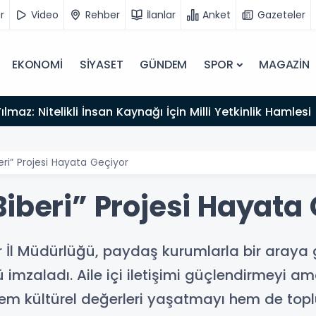
r
Video
Rehber
İlanlar
Anket
Gazeteler
EKONOMİ
SİYASET
GÜNDEM
SPOR
MAGAZİN
lmaz: Nitelikli İnsan Kaynağı İçin Milli Yetkinlik Hamlesi
eri” Projesi Hayata Geçiyor
iberi” Projesi Hayata
r İl Müdürlüğü, paydaş kurumlarla bir araya g
ünü imzaladı. Aile içi iletişimi güçlendirmeyi
hem kültürel değerleri yaşatmayı hem de top