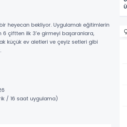
Ü
k bir heyecan bekliyor. Uygulamalı eğitimlerin
Ç
 6 çiftten ilk 3’e girmeyi başaranlara,
k küçük ev aletleri ve çeyiz setleri gibi
.
26
orik / 16 saat uygulama)