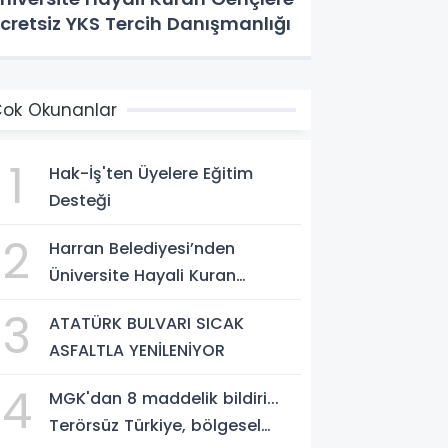
cretsiz YKS Tercih Danışmanlığı
ok Okunanlar
1
Hak-İş'ten Üyelere Eğitim
Desteği
2
Harran Belediyesi’nden
Üniversite Hayali Kuran
Gençlere Ücretsiz YKS Tercih
3
ATATÜRK BULVARI SICAK
Danışmanlığı
ASFALTLA YENİLENİYOR
4
MGK'dan 8 maddelik bildiri...
Terörsüz Türkiye, bölgesel