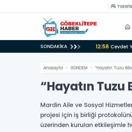
Yazarla
12:58
SONDAKİKA
Cevdet Yı
Anasayfa
GÜNDEM
“Hayatın Tuzu Bib
“Hayatın Tuzu B
Mardin Aile ve Sosyal Hizmetle
projesi için iş birliği protokol
üzerinden kurulan etkileşimle 