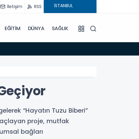
İletişim
RSS
EĞİTİM
DÜNYA
SAĞLIK
19:03
Türkiy
 Geçiyor
elerek “Hayatın Tuzu Biberi”
 amaçlayan proje, mutfak
lumsal bağları