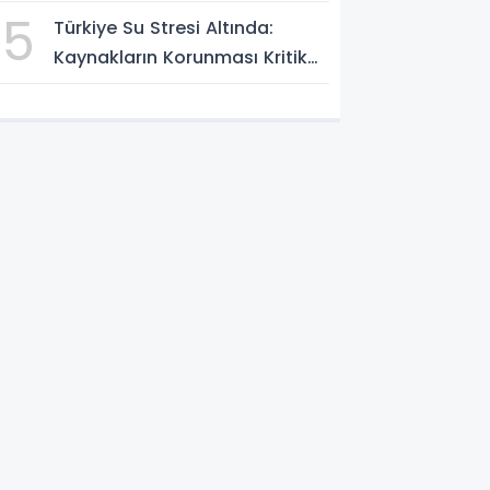
güvenlik ve Gazze mesajı
5
Türkiye Su Stresi Altında:
Kaynakların Korunması Kritik
Öncelik