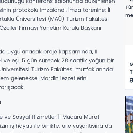
l Müdürlüğü konferans salonunda düzenlenen
sinin protokolü imzalandı. İmza törenine; İl
tuklu Üniversitesi (MAÜ) Turizm Fakültesi
Özeller Firması Yönetim Kurulu Başkanı
da uygulanacak proje kapsamında, İl
ve eşi, 5 gün sürecek 28 saatlik yoğun bir
M
Üniversitesi Turizm Fakültesi mutfaklarında
T
hem geleneksel Mardin lezzetlerini
g
arışacak.
ı
e ve Sosyal Hizmetler İl Müdürü Murat
in iş hayatı ile birlikte, aile yaşantısına da