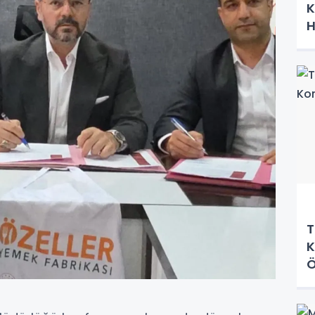
K
H
T
K
Ö