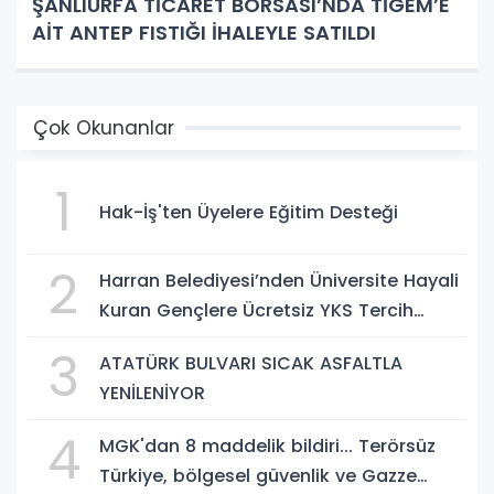
ŞANLIURFA TİCARET BORSASI’NDA TİGEM’E
AİT ANTEP FISTIĞI İHALEYLE SATILDI
Çok Okunanlar
1
Hak-İş'ten Üyelere Eğitim Desteği
2
Harran Belediyesi’nden Üniversite Hayali
Kuran Gençlere Ücretsiz YKS Tercih
Danışmanlığı
3
ATATÜRK BULVARI SICAK ASFALTLA
YENİLENİYOR
4
MGK'dan 8 maddelik bildiri... Terörsüz
Türkiye, bölgesel güvenlik ve Gazze