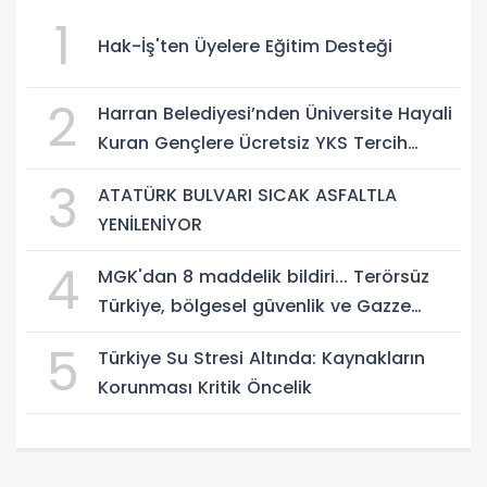
1
Hak-İş'ten Üyelere Eğitim Desteği
2
Harran Belediyesi’nden Üniversite Hayali
Kuran Gençlere Ücretsiz YKS Tercih
Danışmanlığı
3
ATATÜRK BULVARI SICAK ASFALTLA
YENİLENİYOR
4
MGK'dan 8 maddelik bildiri... Terörsüz
Türkiye, bölgesel güvenlik ve Gazze
mesajı
5
Türkiye Su Stresi Altında: Kaynakların
Korunması Kritik Öncelik