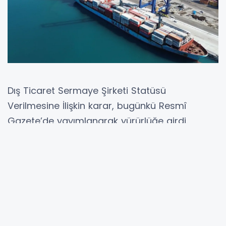
Dış Ticaret Sermaye Şirketi Statüsü
Verilmesine İlişkin karar, bugünkü Resmî
Gazete’de yayımlanarak yürürlüğe girdi.
Kararla birlikte, 4 Nisan 2026 tarihli ve 33214
sayılı Resmî Gazete’de yer alan listeye yeni
şirketler eklendi.
Buna göre, İstanbul Tuzla’da faaliyet gösteren
Assan Alüminyum AŞ, Hatay Payas’ta faaliyet
gösteren Atakaş Çelik AŞ, Bursa Nilüfer’de