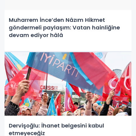
Muharrem İnce’den Nâzım Hikmet
göndermeli paylaşım: Vatan hainliğine
devam ediyor hâlâ
Dervişoğlu: İhanet belgesini kabul
etmeyeceğiz