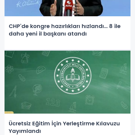
CHP'de kongre hazırlıkları hızlandı... 8 ile
daha yeni il başkanı atandı
Ücretsiz Eğitim İçin Yerleştirme Kılavuzu
Yayımlandı