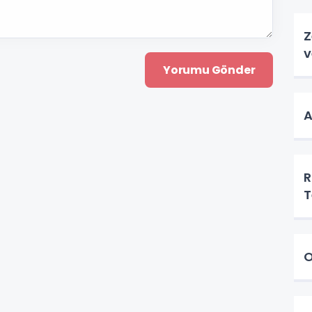
Z
v
A
R
T
O