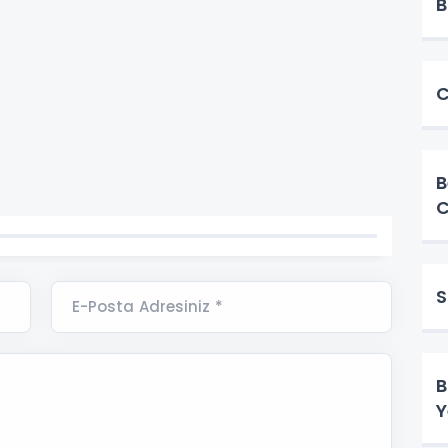
B
C
B
C
S
E-Posta Adresiniz *
B
Y