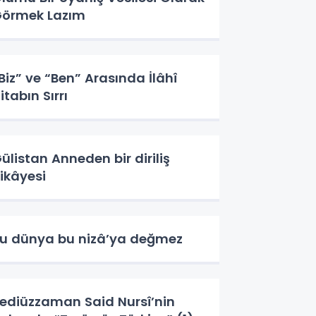
örmek Lazım
Biz” ve “Ben” Arasında İlâhî
itabın Sırrı
ülistan Anneden bir diriliş
ikâyesi
u dünya bu nizâ’ya değmez
ediüzzaman Said Nursî’nin