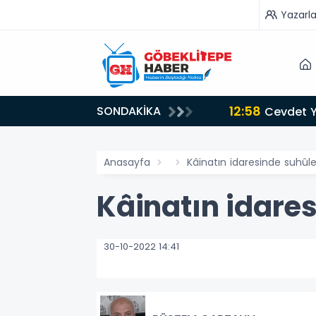
Yazarla
12:58
SONDAKİKA
Cevdet Yı
Anasayfa
Kâinatın idaresinde suhûle
Kâinatın idares
30-10-2022 14:41