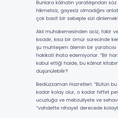
Bunlara kâinatın yaratılışından söz
hikmetsiz, gayesiz olmadığını anlat
çok basit bir sebeple sizi dinlemek
Akıl muhakemesinden aciz, fakir ve
kısadır, kısa bir ömür sürecinde ken
şu muhteşem âlemin bir yaratıcısı
hakikati ihata edemiyorlar. “Bir har
kabul ettiği halde, bu kâinat kitabı
düşünülebilir?
Bediüzzaman Hazretleri: “Bütün bu şe
kadar kolay olur, o kadar hiffet p
ucuzluğa ve mebzuliyete ve sehave
“vahdette nihayet derecede kolaylık