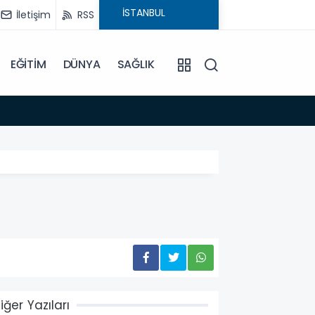
İletişim
RSS
EĞİTİM
DÜNYA
SAĞLIK
19:03
Türkiy
iğer Yazıları