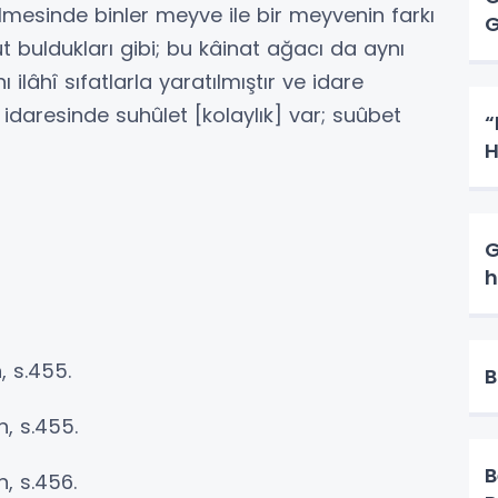
lmesinde binler meyve ile bir meyvenin farkı
G
ut buldukları gibi; bu kâinat ağacı da aynı
 ilâhî sıfatlarla yaratılmıştır ve idare
 idaresinde suhûlet [kolaylık] var; suûbet
“
H
G
h
, s.455.
B
n, s.455.
B
, s.456.