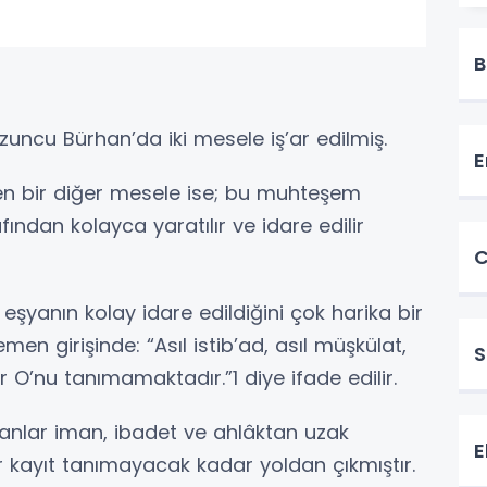
B
zuncu Bürhan’da iki mesele iş’ar edilmiş.
E
den bir diğer mesele ise; bu muhteşem
fından kolayca yaratılır ve idare edilir
C
eşyanın kolay idare edildiğini çok harika bir
emen girişinde: “Asıl istib’ad, asıl müşkülat,
S
er O’nu tanımamaktadır.”1 diye ifade edilir.
anlar iman, ibadet ve ahlâktan uzak
E
 kayıt tanımayacak kadar yoldan çıkmıştır.