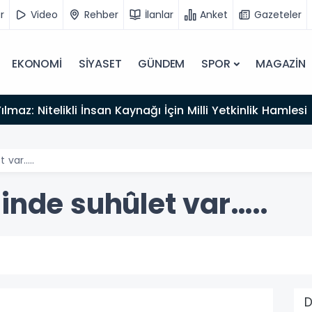
r
Video
Rehber
İlanlar
Anket
Gazeteler
EKONOMİ
SİYASET
GÜNDEM
SPOR
MAGAZİN
lmaz: Nitelikli İnsan Kaynağı İçin Milli Yetkinlik Hamlesi
t var…..
inde suhûlet var…..
D