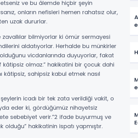
 etseniz ve bu âlemde hiçbir şeyin
sanız, onların nefisleri hemen rahatsız olur,
A
ten uzak dururlar.
e
 zavallılar bilmiyorlar ki ömür sermayesi
dilerini aldatıyorlar. Herhalde bu münkirler
H
 olduğunu vicdanlarında duyuyorlar, fakat
f kâtipsiz olmaz.” hakikatini bir çocuk dahi
nı kâtipsiz, sahipsiz kabul etmek nasıl
M
e
ylerin icadı bir tek zata verildiği vakit, o
eyda eder ki, gördüğümüz nihayetsiz
M
te sebebiyet verir.”2 ifade buyurmuş ve
E
 olduğu” hakikatinin ispatı yapmıştır.