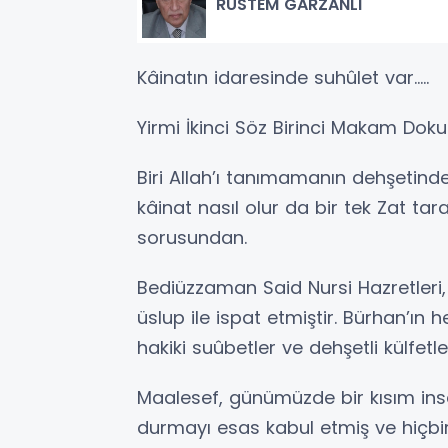
RÜSTEM GARZANLI
Kâinatın idaresinde suhûlet var…..
Yirmi İkinci Söz Birinci Makam Doku
Biri Allah’ı tanımamanın dehşetin
kâinat nasıl olur da bir tek Zat tara
sorusundan.
Bediüzzaman Said Nursi Hazretleri, 
üslup ile ispat etmiştir. Bürhan’ın h
hakiki suûbetler ve dehşetli külfetl
Maalesef, günümüzde bir kısım ins
durmayı esas kabul etmiş ve hiçbir