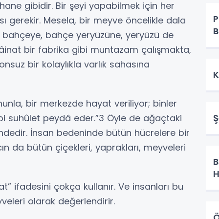
 hane gibidir. Bir şeyi yapabilmek için her
P
ı gerekir. Mesela, bir meyve öncelikle dala
B
 bahçeye, bahçe yeryüzüne, yeryüzü de
kâinat bir fabrika gibi muntazam çalışmakta,
nsuz bir kolaylıkla varlık sahasına
K
kanunla, bir merkezde hayat veriliyor; binler
bi suhûlet peydâ eder.”3 Öyle de ağaçtaki
Ş
dir. İnsan bedeninde bütün hücrelere bir
cın da bütün çiçekleri, yaprakları, meyveleri
B
H
at” ifadesini çokça kullanır. Ve insanları bu
eleri olarak değerlendirir.
Ö