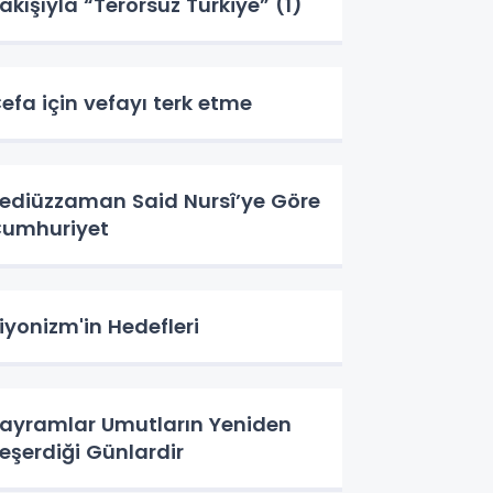
akışıyla “Terörsüz Türkiye” (1)
efa için vefayı terk etme
ediüzzaman Said Nursî’ye Göre
umhuriyet
iyonizm'in Hedefleri
ayramlar Umutların Yeniden
eşerdiği Günlardir