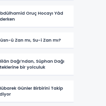
bdülhamid Oruç Hocayı Yâd
derken
üsn-ü Zan mı, Su-i Zan mı?
ilân Dağı’ndan, Süphan Dağı
teklerine bir yolculuk
übarek Günler Birbirini Takip
diyor