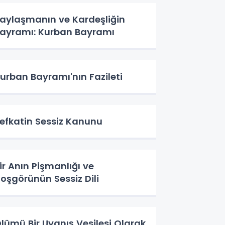
aylaşmanın ve Kardeşliğin
ayramı: Kurban Bayramı
urban Bayramı'nın Fazileti
efkatin Sessiz Kanunu
ir Anın Pişmanlığı ve
oşgörünün Sessiz Dili
lümü Bir Uyanış Vesilesi Olarak