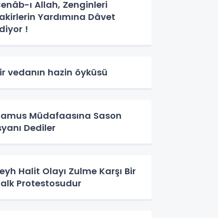
enâb-ı Allah, Zenginleri
akirlerin Yardımına Dâvet
diyor !
ir vedanın hazin öyküsü
amus Müdafaasına Sason
syanı Dediler
eyh Halit Olayı Zulme Karşı Bir
alk Protestosudur