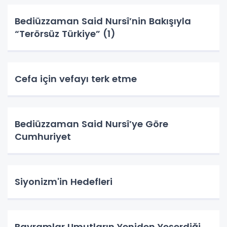
Bediüzzaman Said Nursî’nin Bakışıyla
“Terörsüz Türkiye” (1)
Cefa için vefayı terk etme
Bediüzzaman Said Nursî’ye Göre
Cumhuriyet
Siyonizm'in Hedefleri
Bayramlar Umutların Yeniden Yeşerdiği