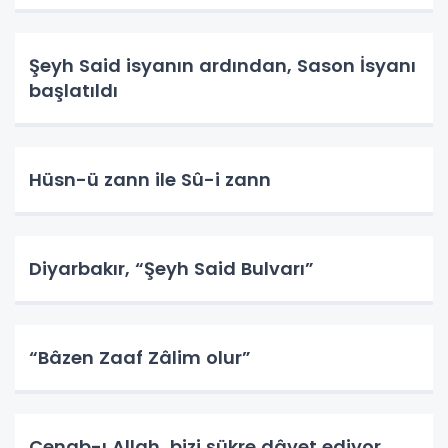
Şeyh Said isyanın ardından, Sason İsyanı
başlatıldı
Hüsn-ü zann ile Sû-i zann
Diyarbakır, “Şeyh Said Bulvarı”
“Bâzen Zaaf Zâlim olur”
Cenab-ı Allah, bizi şükre dâvet ediyor