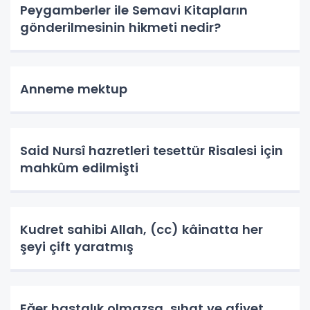
Peygamberler ile Semavi Kitapların
gönderilmesinin hikmeti nedir?
Anneme mektup
Said Nursî hazretleri tesettür Risalesi için
mahkûm edilmişti
Kudret sahibi Allah, (cc) kâinatta her
şeyi çift yaratmış
Eğer hastalık olmazsa, sıhat ve afiyet