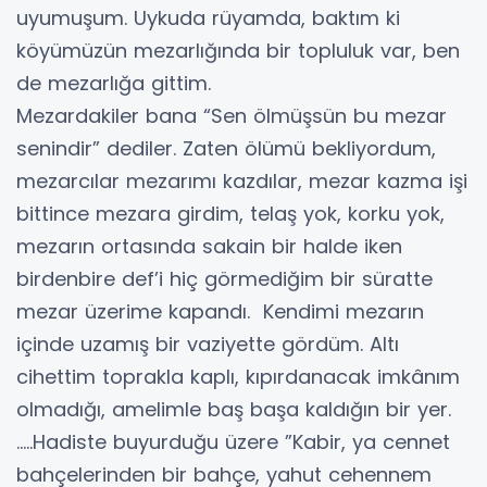
uyumuşum. Uykuda rüyamda, baktım ki
köyümüzün mezarlığında bir topluluk var, ben
de mezarlığa gittim.
Mezardakiler bana “Sen ölmüşsün bu mezar
senindir” dediler. Zaten ölümü bekliyordum,
mezarcılar mezarımı kazdılar, mezar kazma işi
bittince mezara girdim, telaş yok, korku yok,
mezarın ortasında sakain bir halde iken
birdenbire def’i hiç görmediğim bir süratte
mezar üzerime kapandı. Kendimi mezarın
içinde uzamış bir vaziyette gördüm. Altı
cihettim toprakla kaplı, kıpırdanacak imkânım
olmadığı, amelimle baş başa kaldığın bir yer.
…..Hadiste buyurduğu üzere ”Kabir, ya cennet
bahçelerinden bir bahçe, yahut cehennem