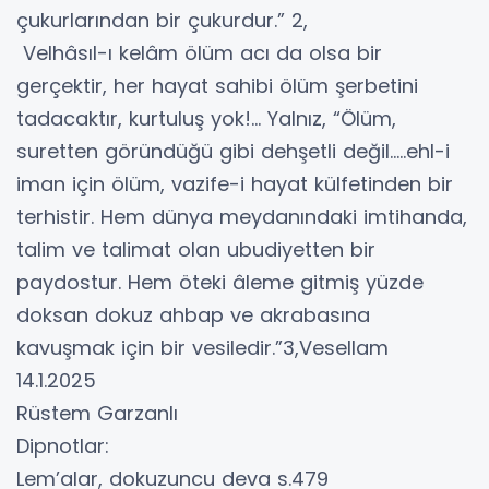
çukurlarından bir çukurdur.” 2,
Velhâsıl-ı kelâm ölüm acı da olsa bir
gerçektir, her hayat sahibi ölüm şerbetini
tadacaktır, kurtuluş yok!... Yalnız, “Ölüm,
suretten göründüğü gibi dehşetli değil…..ehl-i
iman için ölüm, vazife-i hayat külfetinden bir
terhistir. Hem dünya meydanındaki imtihanda,
talim ve talimat olan ubudiyetten bir
paydostur. Hem öteki âleme gitmiş yüzde
doksan dokuz ahbap ve akrabasına
kavuşmak için bir vesiledir.”3,Vesellam
14.1.2025
Rüstem Garzanlı
Dipnotlar:
Lem’alar, dokuzuncu deva s.479