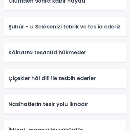
Ölümden sonra kabir hayatı
Şuhûr - u Selâsenizi tebrik ve tes'id ederiz
Kâinatta tesanüd hükmeder
Çiçekler hâl dili ile tesbih ederler
Nasihatlerin tesir yolu iknadır
İktisat, manevî bir şükürdür