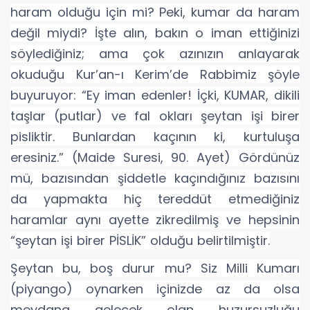
haram olduğu için mi? Peki, kumar da haram
değil miydi? İşte alın, bakın o iman ettiğinizi
söylediğiniz; ama çok azınızın anlayarak
okuduğu Kur’an-ı Kerim’de Rabbimiz şöyle
buyuruyor: “Ey iman edenler! İçki, KUMAR, dikili
taşlar (putlar) ve fal okları şeytan işi birer
pisliktir. Bunlardan kaçının ki, kurtuluşa
eresiniz.” (Maide Suresi, 90. Ayet) Gördünüz
mü, bazısından şiddetle kaçındığınız bazısını
da yapmakta hiç tereddüt etmediğiniz
haramlar aynı ayette zikredilmiş ve hepsinin
“şeytan işi birer PİSLİK” olduğu belirtilmiştir.
Şeytan bu, boş durur mu? Siz Milli Kumarı
(piyango) oynarken içinizde az da olsa
meydana gelecek olan huzursuzluğu