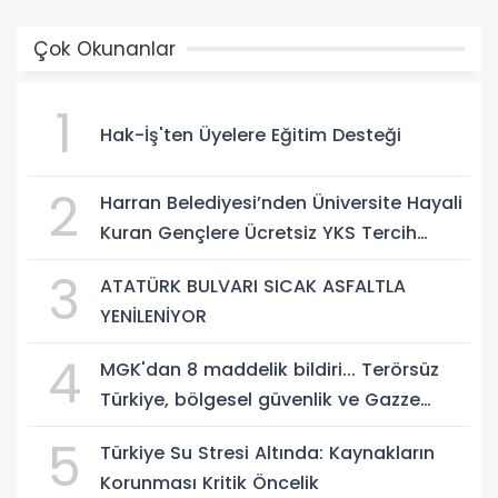
Çok Okunanlar
1
Hak-İş'ten Üyelere Eğitim Desteği
2
Harran Belediyesi’nden Üniversite Hayali
Kuran Gençlere Ücretsiz YKS Tercih
Danışmanlığı
3
ATATÜRK BULVARI SICAK ASFALTLA
YENİLENİYOR
4
MGK'dan 8 maddelik bildiri... Terörsüz
Türkiye, bölgesel güvenlik ve Gazze
mesajı
5
Türkiye Su Stresi Altında: Kaynakların
Korunması Kritik Öncelik