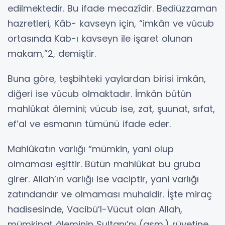
edilmektedir. Bu ifade mecazîdir. Bediüzzaman
hazretleri, Kâb- kavseyn için, “imkân ve vücub
ortasında Kab-ı kavseyn ile işaret olunan
makam,”2, demiştir.
Buna göre, teşbihteki yaylardan birisi imkân,
diğeri ise vücub olmaktadır. İmkân bütün
mahlûkat âlemini; vücub ise, zat, şuunat, sıfat,
ef’al ve esmanın tümünü ifade eder.
Mahlûkatın varlığı “mümkin, yani olup
olmaması eşittir. Bütün mahlûkat bu gruba
girer. Allah’ın varlığı ise vaciptir, yani varlığı
zatındandır ve olmaması muhaldir. İşte miraç
hadisesinde, Vacibü’l-Vücut olan Allah,
mümkinat âleminin Sultanı’nı (asm.) rüyetine