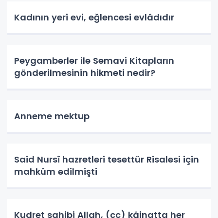
Kadının yeri evi, eğlencesi evlâdıdır
Peygamberler ile Semavi Kitapların
gönderilmesinin hikmeti nedir?
Anneme mektup
Said Nursî hazretleri tesettür Risalesi için
mahkûm edilmişti
Kudret sahibi Allah, (cc) kâinatta her