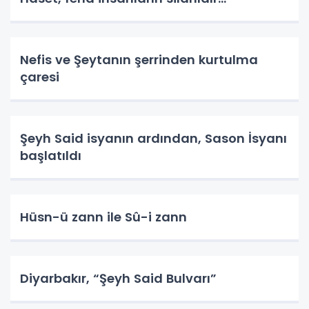
Nefis ve Şeytanın şerrinden kurtulma
çaresi
Şeyh Said isyanın ardından, Sason İsyanı
başlatıldı
Hüsn-ü zann ile Sû-i zann
Diyarbakır, “Şeyh Said Bulvarı”