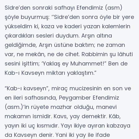
Sidre’den sonraki safhayı Efendimiz (asm)
şöyle buyurmuş: ‘’Sidre’den sonra öyle bir yere
yükseldim ki, kaza ve kaderi yazan kalemlerin
çıkardıkları sesleri duydum. Arşın altına
geldiğimde, Arşın üstüne baktım; ne zaman
var, ne mekân, ne de cihet. Rabbimin şu lâhuti
sesini işittim; ‘Yaklaş ey Muhammet!” Ben de
Kab-ı Kavseyn miktarı yaklaştım.”
“Kab-ı kavseyn”, miraç mucizesinin en son ve
en ileri safhasında, Peygamber Efendimiz
(asm.)’in rüyete mazhar olduğu, manevi
makamın ismidir. Kavs, yay demektir. Kâb,
yayın iki uç kısmıdır. Yayı ikiye ayıran kabzaya
da Kavseyn denir. Yani iki yay ile ifade