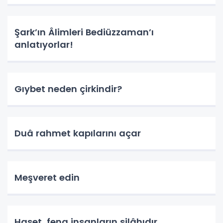
Şark’ın Âlimleri Bediüzzaman’ı
anlatıyorlar!
Gıybet neden çirkindir?
Duâ rahmet kapılarını açar
Meşveret edin
Haset, fena insanların silâhıdır...