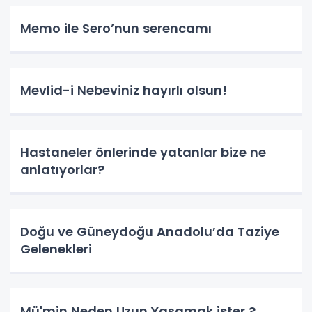
Memo ile Sero’nun serencamı
Mevlid-i Nebeviniz hayırlı olsun!
Hastaneler önlerinde yatanlar bize ne
anlatıyorlar?
Doğu ve Güneydoğu Anadolu’da Taziye
Gelenekleri
Mü'min Neden Uzun Yaşamak ister ?