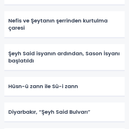
Nefis ve Şeytanın şerrinden kurtulma
çaresi
Şeyh Said isyanın ardından, Sason İsyanı
başlatıldı
Hüsn-ü zann ile Sû-i zann
Diyarbakır, “Şeyh Said Bulvarı”