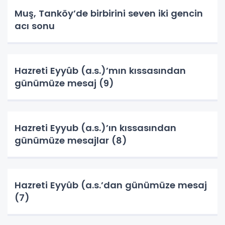
Muş, Tanköy’de birbirini seven iki gencin
acı sonu
Hazreti Eyyûb (a.s.)’mın kıssasından
günümüze mesaj (9)
Hazreti Eyyub (a.s.)’ın kıssasından
günümüze mesajlar (8)
Hazreti Eyyûb (a.s.’dan günümüze mesaj
(7)