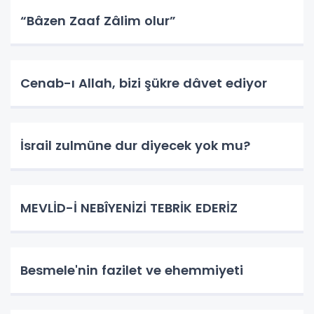
“Bâzen Zaaf Zâlim olur”
Cenab-ı Allah, bizi şükre dâvet ediyor
İsrail zulmüne dur diyecek yok mu?
MEVLİD-İ NEBÎYENİZİ TEBRİK EDERİZ
Besmele'nin fazilet ve ehemmiyeti