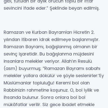
gibi, tutulan bir aylık orucun toplu bir iftar
sevincini ifade eder.” Şeklinde beyan edilmiş.
Ramazan ve Kurban Bayramları Hicretin 2.
yılından itibaren idrak edilmeye başlanmıştır.
Ramazan Bayramı, bağışlanmış olmanın bir
sevinç işaretidir. Bu bağışlanma müjdesini
insanlara melekler veriyor. Allah’ın Resulü
(asm) buyurmuş; “Ramazan Bayramı sabahı
melekler yollara dökülür ve şöyle seslenirler:‘Ey
Müslümanlar topluluğu! Keremi bol olan
Rabbinizin rahmetine koşunuz. O, bol iyilik ve
ihsanda bulunur. Sonra onlara bol bol
mükâfatlar verilir. Siz gece ibadet etmekle