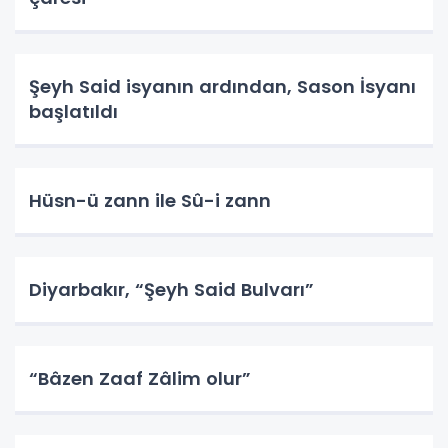
Şeyh Said isyanın ardından, Sason İsyanı
başlatıldı
Hüsn-ü zann ile Sû-i zann
Diyarbakır, “Şeyh Said Bulvarı”
“Bâzen Zaaf Zâlim olur”