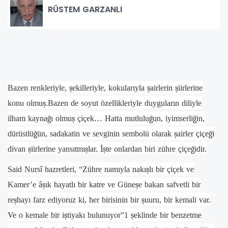
RÜSTEM GARZANLI
Bazen renkleriyle,
ş
ekilleriyle, kokularıyla
ş
airlerin
ş
iirlerine
konu olmu
ş
.Bazen de soyut özellikleriyle duyguların diliyle
ilham kayna
ğ
ı olmu
ş
çiçek… Hatta mutlulu
ğ
un, iyimserli
ğ
in,
dürüstlü
ğ
ün, sadakatin ve sevginin sembolü olarak
ş
airler çiçe
ğ
i
divan
ş
iirlerine yansıtmı
ş
lar.
İş
te onlardan biri zühre çiçe
ğ
idir.
Said Nursî hazretleri, “Zühre namıyla nakı
ş
lı bir çiçek ve
Kamer’e â
ş
ık hayatlı bir katre ve Güne
ş
e bakan safvetli bir
re
ş
hayı farz ediyoruz ki, her birisinin bir
ş
uuru, bir kemali var.
Ve o kemale bir i
ş
tiyakı bulunuyor”1
ş
eklinde bir benzetme