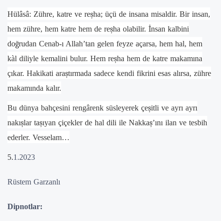
Hülâsâ: Zühre, katre ve re
ş
ha; üçü de insana misaldir. Bir insan,
hem zühre, hem katre hem de re
ş
ha olabilir.
İ
nsan kalbini
do
ğ
rudan Cenab-ı Allah’tan gelen feyze açarsa, hem hal, hem
kàl diliyle kemalini bulur. Hem re
ş
ha hem de katre makamına
çıkar. Hakikati ara
ş
tırmada sadece kendi fikrini esas alırsa, zühre
makamında kalır.
Bu dünya bahçesini rengârenk süsleyerek çe
ş
itli ve ayrı ayrı
nakı
ş
lar ta
ş
ıyan çiçekler de hal dili ile Nakka
ş
’ını ilan ve tesbih
ederler. Vesselam…
5.
1.2023
Rüstem Garzanlı
Dipnotlar: