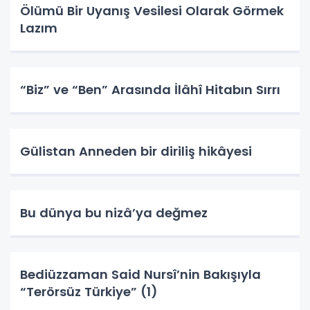
Ölümü Bir Uyanış Vesilesi Olarak Görmek
Lazım
“Biz” ve “Ben” Arasında İlâhî Hitabın Sırrı
Gülistan Anneden bir diriliş hikâyesi
Bu dünya bu nizâ’ya değmez
Bediüzzaman Said Nursî’nin Bakışıyla
“Terörsüz Türkiye” (1)