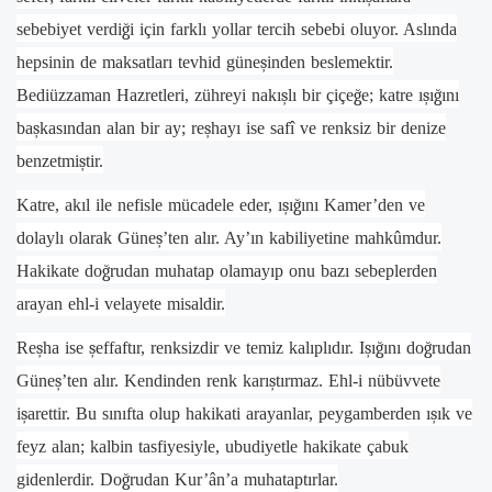
sebebiyet verdi
ğ
i için farklı yollar tercih sebebi oluyor. Aslında
hepsinin de maksatları tevhid güne
ş
inden beslemektir.
Bediüzzaman Hazretleri, zühreyi nakı
ş
lı bir çiçe
ğ
e; katre ı
ş
ı
ğ
ını
ba
ş
kasından alan bir ay; re
ş
hayı ise safî ve renksiz bir denize
benzetmi
ş
tir.
Katre, akıl ile nefisle mücadele eder, ı
ş
ı
ğ
ını Kamer’den ve
dolaylı olarak Güne
ş
’ten alır. Ay’ın kabiliyetine mahkûmdur.
Hakikate do
ğ
rudan muhatap olamayıp onu bazı sebeplerden
arayan ehl-i velayete misaldir.
Re
ş
ha ise
ş
effaftır, renksizdir ve temiz kalıplıdır. I
ş
ı
ğ
ını do
ğ
rudan
Güne
ş
’ten alır. Kendinden renk karı
ş
tırmaz. Ehl-i nübüvvete
i
ş
arettir. Bu sınıfta olup hakikati arayanlar, peygamberden ı
ş
ık ve
feyz alan; kalbin tasfiyesiyle, ubudiyetle hakikate çabuk
gidenlerdir. Do
ğ
rudan Kur’ân’a muhataptırlar.