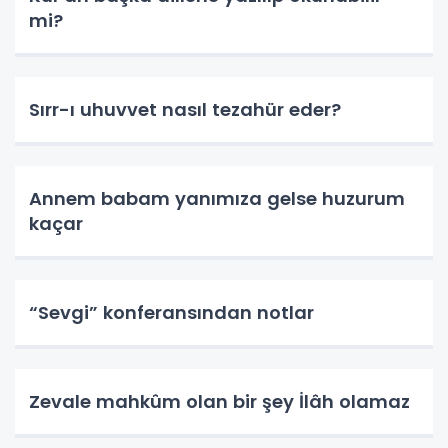
mi?
Sırr-ı uhuvvet nasıl tezahür eder?
Annem babam yanımıza gelse huzurum
kaçar
“Sevgi” konferansından notlar
Zevale mahkûm olan bir şey İlâh olamaz