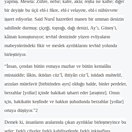
yapmı
ş
. Mesela: Zühre, nefse; katre, akla; re
ş
ha ise kalbe; di
ğ
er
bir deyi
ş
le bu üçü ehl-i fikre, ehl-i velayete, ehl-i nübüvvete
i
ş
aret ediyorlar. Said Nursî hazretleri manen bir umman denizin
sahilinde durmu
ş
; çiçe
ğ
i, topra
ğ
ı, da
ğ
ı denizi, Ay’ı, Güne
ş
’i,
kâinatı konu
ş
turuyor; tevhid denizinde yüzen evliyaların
mabeynlerindeki fikir ve meslek ayrılıklarını tevhid yolunda
birle
ş
tiriyor.
“
İ
nsan, çendan bütün esmaya mazhar ve bütün kemalâta
müstaiddir; lâkin, iktidarı cüz’î, ihtiyârı cüz’î, istidadı muhtelif,
arzuları mütefavit [birbirinden ayrı] oldu
ğ
u halde, binler perdeler,
berzahlar [yollar] içinde hakikati taharri eder [ara
ş
tırır]. Onun
için, hakikatin ke
ş
finde ve hakkın
ş
uhudunda berzahlar [yollar]
ortaya dü
ş
üyor.”2
Demek ki, insanların aralarında çıkan ayrılıklar birle
ş
meyince bu
sefer; farklı cilveler farklı kabiliyetlerde farklı inki
ş
aflara